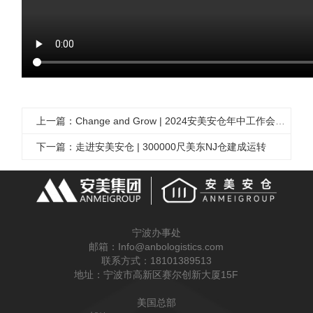
上一篇：Change and Grow | 2024安美安仓年中工作会议圆满结束
下一篇：走进安美安仓 | 300000尺美东NJ仓建成运转
宁波办事处
邮箱：
Info@anbologistics.com
联系方式：
18101389513
地址：
宁波市高新区赛尔创新大厦15F
美国总部