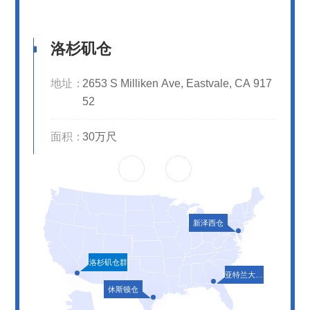
洛杉矶仓
洛杉矶仓
洛杉矶仓
洛杉矶仓
洛杉矶仓
洛杉矶仓
新泽西仓
亚特兰大仓
休斯顿仓
地址：
地址：
地址：
地址：
地址：
地址：
地址：
2653 S Milliken Ave, Eastvale, CA 917
1515 Burnt Mill RD, Cherry Hill, NJ 080
地址：
地址：
1600 General way, Rincon GA 31326
Waller，TX 77484
52
03
面积：
面积：
面积：
面积：
面积：
25万尺
16万尺
面积：
面积：
面积：
面积：
30万尺
30万尺
新泽西仓
洛杉矶仓群
亚特兰大仓群
休斯顿仓