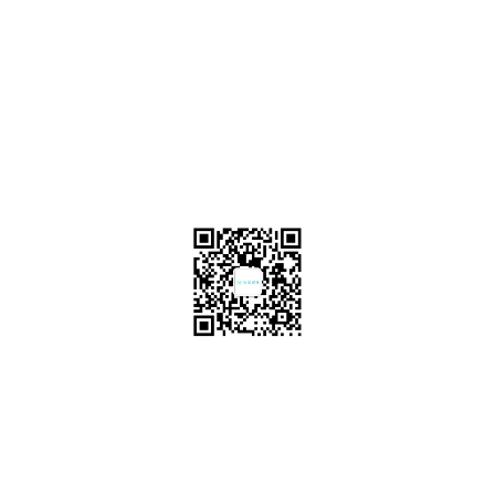
宁波办事处
邮箱：
Info@anbologistics.com
联系方式：
18101389513
地址：
宁波市高新区赛尔创新大厦15F
美国总部
邮箱：
Info@anbologistics.com
联系方式：
6263429373
地址：
3900 Hamner ave，Eastvale，California，91752
全国服务热线
189 6821 7566