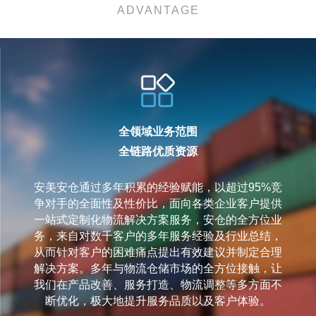
ADVANTAGE
多元化增值服务
全层面满足需求
安美安仓致力为第三方仓库提供各类增值服务，通
过一体化运营，帮助企业摒弃传统仓储运作的诸多
弊端，通过管家式服务替企业降低运营成本，提高
仓储管理水平，以实现销售和利润的实际化提升，
优化成本控制。安仓自主人力资源公司及多年积累
的海外仓分销渠道资源高效赋能仓库运营，可帮仓
库一体化解决一系列人工、尾货、仓库耗材、叉车
等诸多难题，为仓库提供更全面且有效的仓库整合